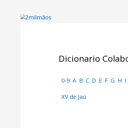
Dicionario Colabo
0-9
A
B
C
D
E
F
G
H
I
XV de Jaú