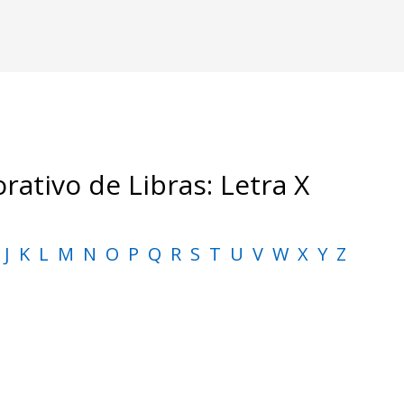
rativo de Libras: Letra X
J
K
L
M
N
O
P
Q
R
S
T
U
V
W
X
Y
Z