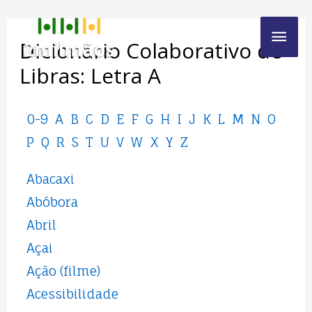
Dicionario Colaborativo de
Libras: Letra A
0-9
A
B
C
D
E
F
G
H
I
J
K
L
M
N
O
P
Q
R
S
T
U
V
W
X
Y
Z
Abacaxi
Abóbora
Abril
Açai
Ação (filme)
Acessibilidade