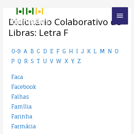
Dicionario Colaborativo de
Libras: Letra F
0-9
A
B
C
D
E
F
G
H
I
J
K
L
M
N
O
P
Q
R
S
T
U
V
W
X
Y
Z
Faca
Facebook
Falhas
Família
Farinha
Farmácia