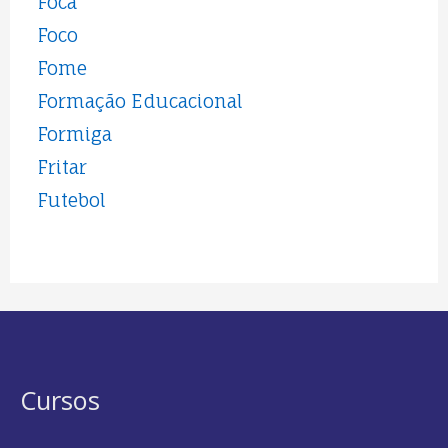
Foca
Foco
Fome
Formação Educacional
Formiga
Fritar
Futebol
Cursos